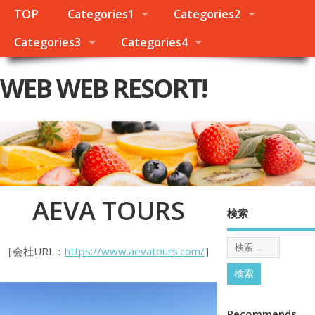
TOP
Categories1
Categories2
Categories3
Categories4
WEB WEB RESORT!
AEVA TOURS
検索
［会社URL：
https://www.aevatours.com/
］
Recommends