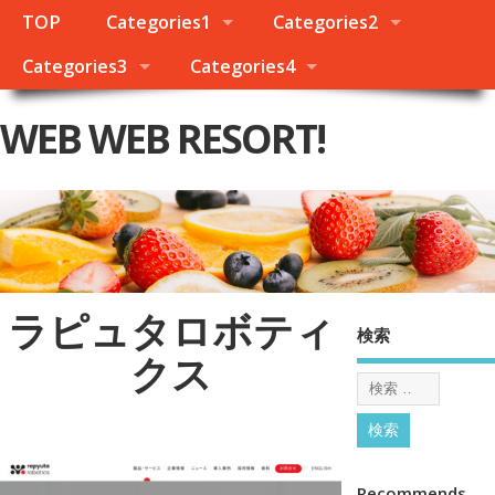
TOP
Categories1
Categories2
Categories3
Categories4
WEB WEB RESORT!
ラピュタロボティ
検索
クス
Recommends