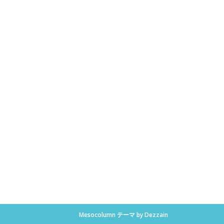
Mesocolumn
テーマ by Dezzain