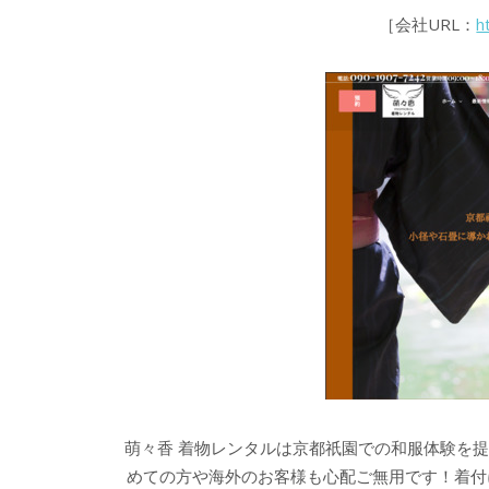
［会社URL：
h
萌々香 着物レンタルは京都祇園での和服体験を
めての方や海外のお客様も心配ご無用です！着付