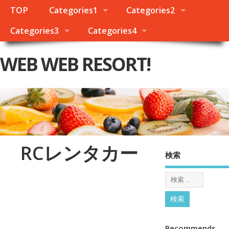
TOP
Categories1
Categories2
Categories3
Categories4
WEB WEB RESORT!
RCレンタカー
検索
Recommends