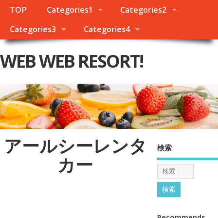
TOP
Categories1
Categories2
Categories3
Categories4
WEB WEB RESORT!
アールシーレンタ
検索
カー
Recommends