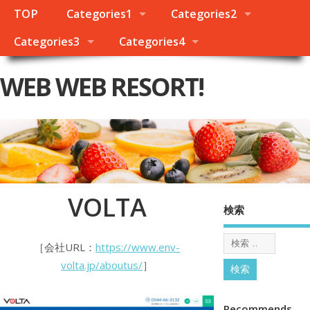
TOP
Categories1
Categories2
Categories3
Categories4
WEB WEB RESORT!
VOLTA
検索
［会社URL：
https://www.env-
volta.jp/aboutus/
］
Recommends