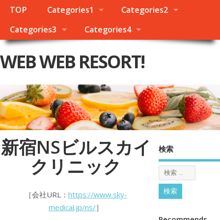
TOP
Categories1
Categories2
Categories3
Categories4
WEB WEB RESORT!
新宿NSビルスカイ
検索
クリニック
［会社URL：
https://www.sky-
medical.jp/ns/
］
Recommends