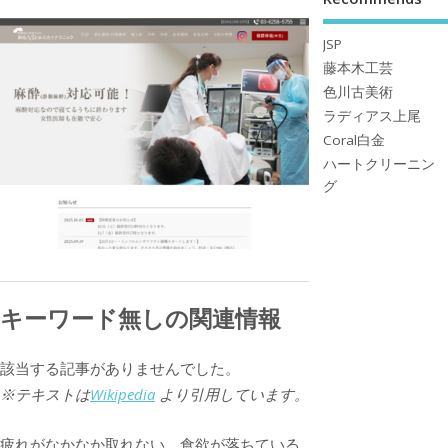
JSP
藤本木工芸
色川古美術
ラディアス上尾
Coral白金
ハートクリーニン
グ
キーワード無しの関連情報
該当する記事がありませんでした。
※テキストは
Wikipedia
より引用しています。
疲れがなかなか取れない、食欲が落ちている